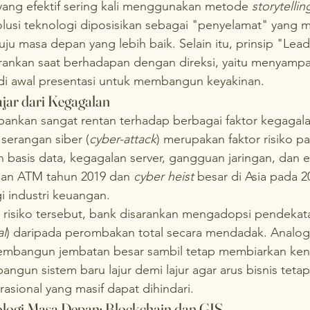
yang efektif sering kali menggunakan metode 
storytellin
lusi teknologi diposisikan sebagai "penyelamat" yang m
uju masa depan yang lebih baik. Selain itu, prinsip "Lead
rankan saat berhadapan dengan direksi, yaitu menyampa
i awal presentasi untuk membangun keyakinan.
lajar dari Kegagalan
bankan sangat rentan terhadap berbagai faktor kegagalan
erangan siber (
cyber-attack
) merupakan faktor risiko pal
n basis data, kegagalan server, gangguan jaringan, dan e
rian ATM tahun 2019 dan 
cyber heist
 besar di Asia pada 2
i industri keuangan.
risiko tersebut, bank disarankan mengadopsi pendekata
al
) daripada perombakan total secara mendadak. Analogi
embangun jembatan besar sambil tetap membiarkan ken
ngun sistem baru lajur demi lajur agar arus bisnis tetap
rasional yang masif dapat dihindari.
logi Masa Depan: Blockchain dan GIS