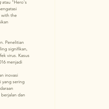
g
 atau "Hero's 
engatasi 
 with the 
ikan 
. Penelitian 
ing signifikan, 
fek virus. Kasus 
016 menjadi 
n inovasi 
 yang sering 
daraan 
 berjalan dan 