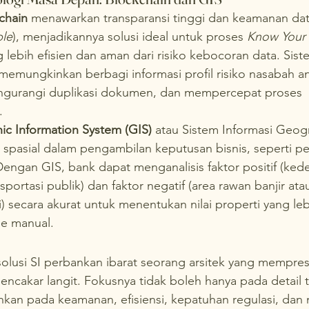
chain
 menawarkan transparansi tinggi dan keamanan dat
le
), menjadikannya solusi ideal untuk proses 
Know Your 
g lebih efisien dan aman dari risiko kebocoran data. Sis
memungkinkan berbagi informasi profil risiko nasabah an
ngurangi duplikasi dokumen, dan mempercepat proses 
.
c Information System (GIS)
 atau Sistem Informasi Geogr
pasial dalam pengambilan keputusan bisnis, seperti pen
Dengan GIS, bank dapat menganalisis faktor positif (ke
sportasi publik) dan faktor negatif (area rawan banjir at
 secara akurat untuk menentukan nilai properti yang lebih
e manual.
lusi SI perbankan ibarat seorang arsitek yang mempres
cakar langit. Fokusnya tidak boleh hanya pada detail t
kan pada keamanan, efisiensi, kepatuhan regulasi, dan ni