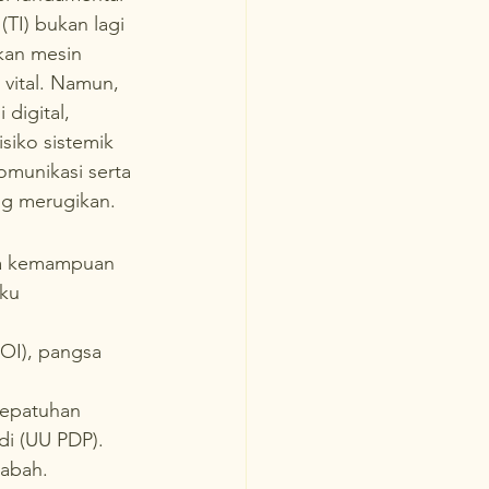
(TI) bukan lagi 
kan mesin 
vital. Namun, 
digital, 
siko sistemik 
omunikasi serta 
ng merugikan.
ada kemampuan 
ku 
OI), pangsa 
kepatuhan 
di (UU PDP).
sabah.