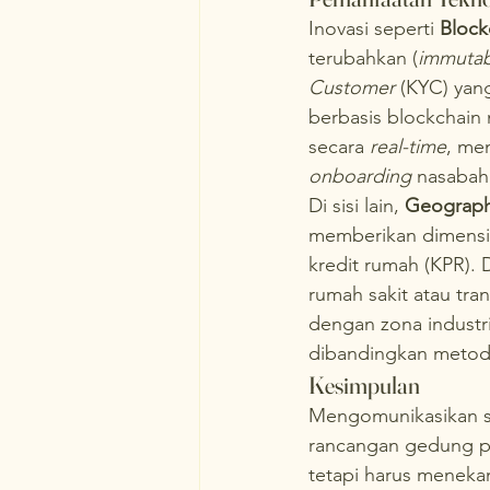
Inovasi seperti 
Block
terubahkan (
immutab
Customer
 (KYC) yan
berbasis blockchain 
secara 
real-time
, me
onboarding
 nasabah
Di sisi lain, 
Geographi
memberikan dimensi s
kredit rumah (KPR). 
rumah sakit atau tran
dengan zona industri)
dibandingkan metod
Kesimpulan
Mengomunikasikan so
rancangan gedung pen
tetapi harus menekan