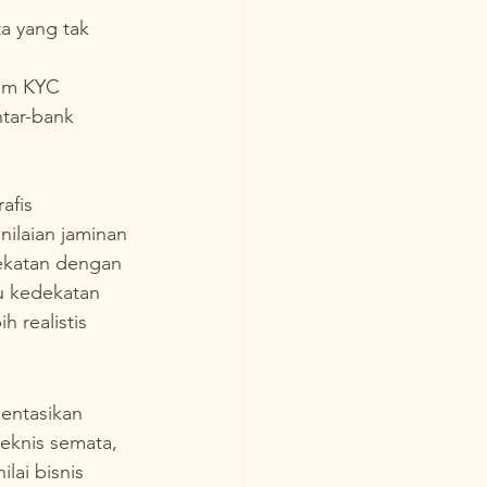
a yang tak 
tem KYC 
tar-bank 
afis 
ilaian jaminan 
dekatan dengan 
au kedekatan 
 realistis 
entasikan 
eknis semata, 
lai bisnis 