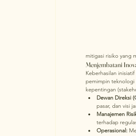
mitigasi risiko yang
Menjembatani Inova
Keberhasilan inisiat
pemimpin teknologi 
kepentingan (stakeh
Dewan Direksi (C
pasar, dan visi 
Manajemen Risi
terhadap regula
Operasional:
 Me