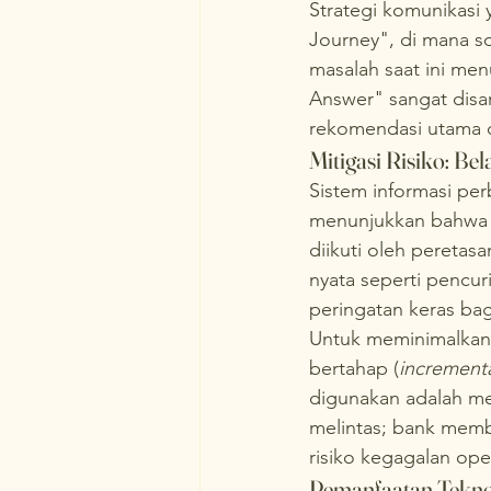
Strategi komunikasi 
Journey", di mana so
masalah saat ini men
Answer" sangat disa
rekomendasi utama d
Mitigasi Risiko: Be
Sistem informasi per
menunjukkan bahwa s
diikuti oleh peretasa
nyata seperti pencu
peringatan keras bag
Untuk meminimalkan 
bertahap (
increment
digunakan adalah m
melintas; bank memba
risiko kegagalan ope
Pemanfaatan Tekno