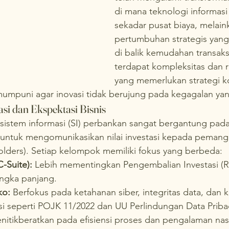
di mana teknologi informasi 
sekadar pusat biaya, melain
pertumbuhan strategis yang 
di balik kemudahan transaksi 
terdapat kompleksitas dan ri
yang memerlukan strategi k
 mumpuni agar inovasi tidak berujung pada kegagalan ya
si dan Ekspektasi Bisnis
if sistem informasi (SI) perbankan sangat bergantung p
untuk mengomunikasikan nilai investasi kepada pemang
olders). Setiap kelompok memiliki fokus yang berbeda:
-Suite):
 Lebih mementingkan Pengembalian Investasi (R
jangka panjang.
ko:
 Berfokus pada ketahanan siber, integritas data, dan 
si seperti POJK 11/2022 dan UU Perlindungan Data Priba
nitikberatkan pada efisiensi proses dan pengalaman na