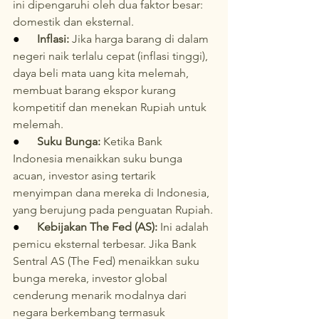
ini dipengaruhi oleh dua faktor besar: 
domestik dan eksternal.
●      
Inflasi:
 Jika harga barang di dalam 
negeri naik terlalu cepat (inflasi tinggi), 
daya beli mata uang kita melemah, 
membuat barang ekspor kurang 
kompetitif dan menekan Rupiah untuk 
melemah.
●      
Suku Bunga:
 Ketika Bank 
Indonesia menaikkan suku bunga 
acuan, investor asing tertarik 
menyimpan dana mereka di Indonesia, 
yang berujung pada penguatan Rupiah.
●      
Kebijakan The Fed (AS):
 Ini adalah 
pemicu eksternal terbesar. Jika Bank 
Sentral AS (The Fed) menaikkan suku 
bunga mereka, investor global 
cenderung menarik modalnya dari 
negara berkembang termasuk 