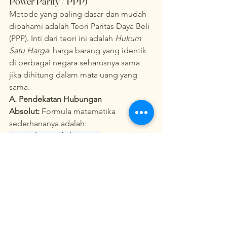
Power Parity / PPP)
Metode yang paling dasar dan mudah 
dipahami adalah Teori Paritas Daya Beli 
(PPP). Inti dari teori ini adalah 
Hukum 
Satu Harga
: harga barang yang identik 
di berbagai negara seharusnya sama 
jika dihitung dalam mata uang yang 
sama.
A. Pendekatan Hubungan 
Absolut:
 Formula matematika 
sederhananya adalah:
E = P_domestik / P_asing
Sebagai contoh ilustratif, bayangkan 
sebuah keranjang belanja yang sama 
persis berharga Rp150.000 di Jakarta, 
sedangkan di New York harganya 
adalah 10 Dolar AS. Berdasarkan rumus 
di atas, nilai tukar yang adil adalah 
150.000 / 10 = Rp 15.000 per Dolar AS. 