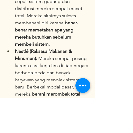
cepat, sistem gudang dan 
distribusi mereka sempat macet 
total. Mereka akhirnya sukses 
membenahi diri karena 
benar-
benar memetakan apa yang 
mereka butuhkan sebelum 
membeli sistem
.  
Nestlé (Raksasa Makanan & 
Minuman):
 Mereka sempat pusing 
karena cara kerja tim di tiap negara 
berbeda-beda dan banyak 
karyawan yang menolak sistem 
baru. Berbekal modal besar, 
mereka 
berani merombak total 
sistem dari nol demi keseragaman 
global
.  
ABC Compounding (Perusahaan 
Menengah dengan 150 
Karyawan):
 Sistem lama mereka 