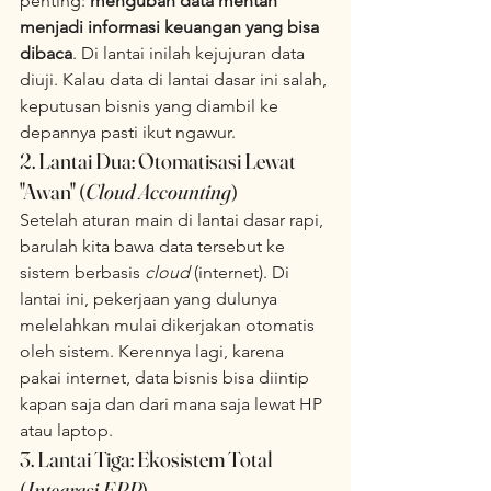
penting: 
mengubah data mentah 
menjadi informasi keuangan yang bisa 
dibaca
. Di lantai inilah kejujuran data 
diuji. Kalau data di lantai dasar ini salah, 
keputusan bisnis yang diambil ke 
depannya pasti ikut ngawur.  
2. Lantai Dua: Otomatisasi Lewat 
"Awan" (
Cloud Accounting
)
Setelah aturan main di lantai dasar rapi, 
barulah kita bawa data tersebut ke 
sistem berbasis 
cloud
 (internet). Di 
lantai ini, pekerjaan yang dulunya 
melelahkan mulai dikerjakan otomatis 
oleh sistem. Kerennya lagi, karena 
pakai internet, data bisnis bisa diintip 
kapan saja dan dari mana saja lewat HP 
atau laptop.  
3. Lantai Tiga: Ekosistem Total 
(
Integrasi ERP
)