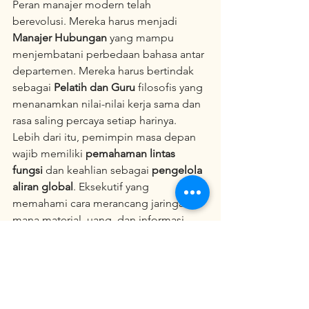
Peran manajer modern telah 
berevolusi. Mereka harus menjadi 
Manajer Hubungan
 yang mampu 
menjembatani perbedaan bahasa antar 
departemen. Mereka harus bertindak 
sebagai 
Pelatih dan Guru
 filosofis yang 
menanamkan nilai-nilai kerja sama dan 
rasa saling percaya setiap harinya. 
Lebih dari itu, pemimpin masa depan 
wajib memiliki 
pemahaman lintas 
fungsi
 dan keahlian sebagai 
pengelola 
aliran global
. Eksekutif yang 
memahami cara merancang jaringan di 
mana material, uang, dan informasi 
dikelola sebagai satu kesatuan yang 
utuh adalah kandidat paling 
menjanjikan untuk membawa 
perusahaan ke tingkat berikutnya.
Kesimpulan