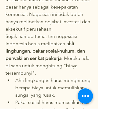
besar hanya sebagai kesepakatan 
komersial. Negosiasi ini tidak boleh 
hanya melibatkan pejabat investasi dan 
eksekutif perusahaan.
Sejak hari pertama, tim negosiasi 
Indonesia harus melibatkan 
ahli 
lingkungan, pakar sosial-hukum, dan 
perwakilan serikat pekerja
. Mereka ada 
di sana untuk menghitung "biaya 
tersembunyi".
Ahli lingkungan harus menghitung 
berapa biaya untuk memulihkan 
sungai yang rusak.
Pakar sosial harus memastikan hak-
hak masyarakat adat terlindungi 
dalam kontrak.
Pakar hukum harus memastikan 
klausul K3 dan lingkungan bisa 