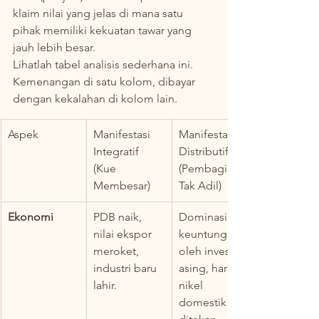
klaim nilai yang jelas di mana satu 
pihak memiliki kekuatan tawar yang 
jauh lebih besar.
Lihatlah tabel analisis sederhana ini. 
Kemenangan di satu kolom, dibayar 
dengan kekalahan di kolom lain.
Aspek
Manifestasi 
Manifestasi 
Integratif 
Distributif 
(Kue 
(Pembagian 
Membesar)
Tak Adil)
Ekonomi
PDB naik, 
Dominasi 
nilai ekspor 
keuntungan 
meroket, 
oleh investor 
industri baru 
asing, harga 
lahir.
nikel 
domestik 