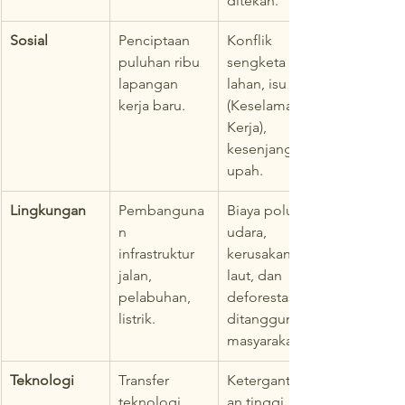
ditekan.
Sosial
Penciptaan 
Konflik 
puluhan ribu 
sengketa 
lapangan 
lahan, isu K3 
kerja baru.
(Keselamatan 
Kerja), 
kesenjangan 
upah.
Lingkungan
Pembanguna
Biaya polusi 
n 
udara, 
infrastruktur 
kerusakan 
jalan, 
laut, dan 
pelabuhan, 
deforestasi 
listrik.
ditanggung 
masyarakat.
Teknologi
Transfer 
Ketergantung
teknologi 
an tinggi 