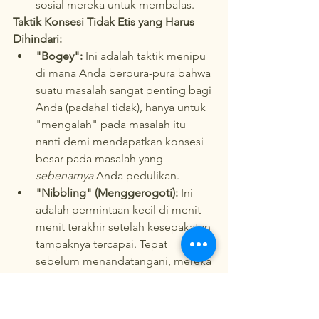
sosial mereka untuk membalas.
Taktik Konsesi Tidak Etis yang Harus 
Dihindari:
"Bogey":
 Ini adalah taktik menipu 
di mana Anda berpura-pura bahwa 
suatu masalah sangat penting bagi 
Anda (padahal tidak), hanya untuk 
"mengalah" pada masalah itu 
nanti demi mendapatkan konsesi 
besar pada masalah yang 
sebenarnya
 Anda pedulikan.
"Nibbling" (Menggerogoti):
 Ini 
adalah permintaan kecil di menit-
menit terakhir setelah kesepakatan 
tampaknya tercapai. Tepat 
sebelum menandatangani, mereka 
berkata, "Oh, dan tentu saja ini 
termasuk ongkos kirim gratis, 
kan?" Ini tidak etis karena 