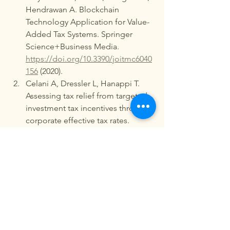
Hendrawan A. Blockchain 
Technology Application for Value-
Added Tax Systems. Springer 
Science+Business Media. 
https://doi.org/10.3390/joitmc6040
156
 (2020).
Celani A, Dressler L, Hanappi T. 
Assessing tax relief from targeted 
investment tax incentives through 
corporate effective tax rates. 
https://doi.org/10.1787/3eaddf88-
en
 (2022).
Celani A, Dressler L, Wermelinger 
M. Building an Investment Tax 
Incentives database. 
https://doi.org/10.1787/62e075a9-
en
 (2022).
Lutfi M, Buntuang PC Dewi, 