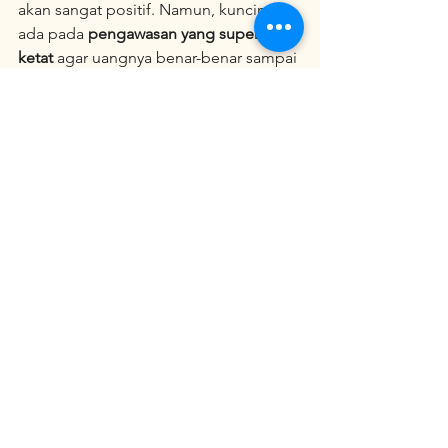
akan sangat positif. Namun, kuncinya 
ada pada 
pengawasan yang super 
ketat
 agar uangnya benar-benar sampai 
ke pihak yang membutuhkan dan tidak 
disalahgunakan.
See All
Recent Posts