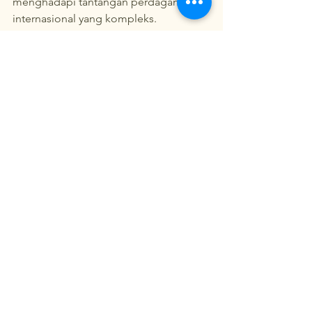
menghadapi tantangan perdagangan 
internasional yang kompleks.
Referensi :
Hoerunisa, Y., Sijabat, E.A.S., & 
Setyawati, A. (2024). 
Analysis of 
factors affecting container 
shortages at Tanjung Priok Port, 
Jakarta
. International Journal of 
Innovative Science and Research 
Technology, 5(12), 134-139. 
https://doi.org/10.38124/ijisrt/ijisrt2
3dec1915
Baryannis, G., Validi, S., Dani, S., & 
Antoniou, G. (2018). 
Supply chain 
risk management and artificial 
intelligence: State of the art and 
future research directions
. Taylor & 
Francis. 