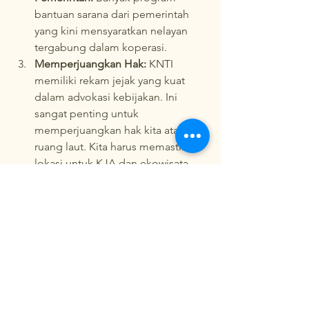
bantuan sarana dari pemerintah 
yang kini mensyaratkan nelayan 
tergabung dalam koperasi.
Memperjuangkan Hak:
 KNTI 
memiliki rekam jejak yang kuat 
dalam advokasi kebijakan. Ini 
sangat penting untuk 
memperjuangkan hak kita atas 
ruang laut. Kita harus memastikan 
lokasi untuk KJA dan ekowisata 
kita dialokasikan secara resmi 
dalam Rencana Zonasi Wilayah 
Pesisir dan Pulau-Pulau Kecil 
(RZWP3K), agar usaha kita aman 
dan tidak terancam digusur oleh 
proyek lain.
Peta Jalan: Melangkah Bersama, Tahap 
Demi Tahap